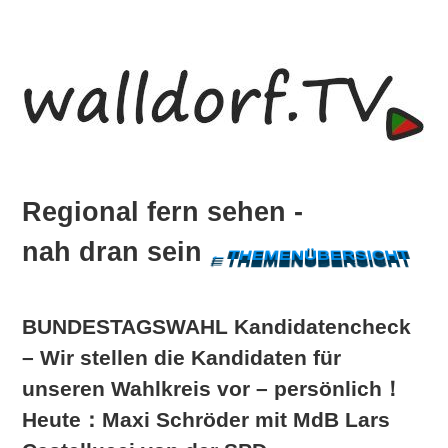
Skip
Zur
to
Hauptsidebar
main
springen
content
Regional
Regional fern sehen -
fern
nah dran sein
sehen
←THEMENÜBERSICHT
-
nah
BUNDESTAGSWAHL Kandidatencheck
dran
sein
– Wir stellen die Kandidaten für
unseren Wahlkreis vor – persönlich！
Heute：Maxi Schröder mit MdB Lars