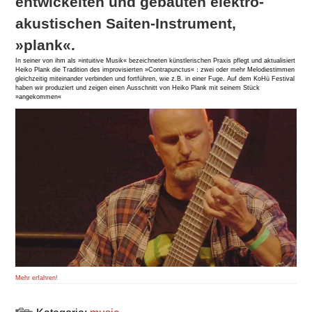
entwickelten und gebauten elektro-
akustischen Saiten-Instrument‚
»plank«.
In seiner von ihm als »intuitive Musik« bezeichneten künstlerischen Praxis pflegt und aktualisiert
Heiko Plank die Tradition des improvisierten »Contrapunctus«：zwei oder mehr Melodiestimmen
gleichzeitig miteinander verbinden und fortführen, wie z.B. in einer Fuge. Auf dem KoHü Festival
haben wir produziert und zeigen einen Ausschnitt von Heiko Plank mit seinem Stück
»angekommen«
Mehr erfahren!