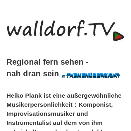
Skip
Zur
to
Hauptsidebar
main
springen
content
Regional
Regional fern sehen -
fern
nah dran sein
sehen
←THEMENÜBERSICHT
-
nah
Heiko Plank ist eine außergewöhnliche
dran
sein
Musikerpersönlichkeit：Komponist,
Improvisationsmusiker und
Instrumentalist auf dem von ihm