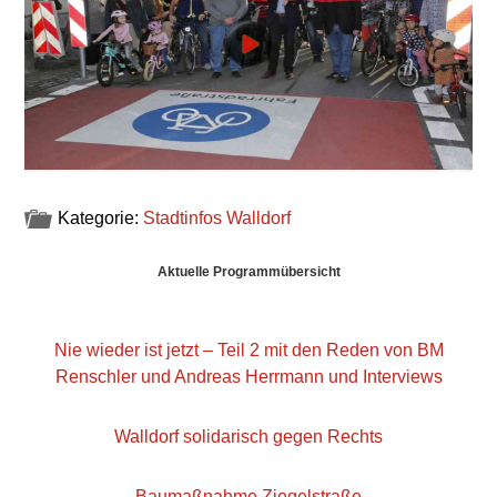
Kategorie:
Stadtinfos Walldorf
Haupt-
Aktuelle Programmübersicht
Sidebar
Nie wieder ist jetzt – Teil 2 mit den Reden von BM
Renschler und Andreas Herrmann und Interviews
Walldorf solidarisch gegen Rechts
Baumaßnahme Ziegelstraße