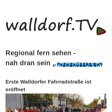
Skip
Zur
to
Hauptsidebar
main
springen
content
Regional
Regional fern sehen -
fern
nah dran sein
sehen
←THEMENÜBERSICHT
-
nah
Erste Walldorfer Fahrradstraße ist
dran
sein
eröffnet